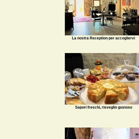
La nostra Reception per accogliervi
Sapori freschi, risveglio gustoso