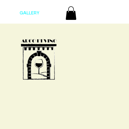
 ORA
GALLERY
More