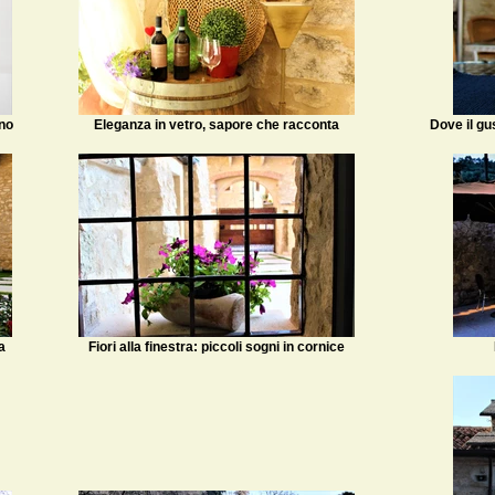
ano
Eleganza in vetro, sapore che racconta
Dove il gus
a
Fiori alla finestra: piccoli sogni in cornice